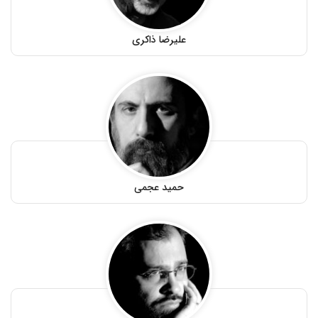
علیرضا ذاکری
حمید عجمی