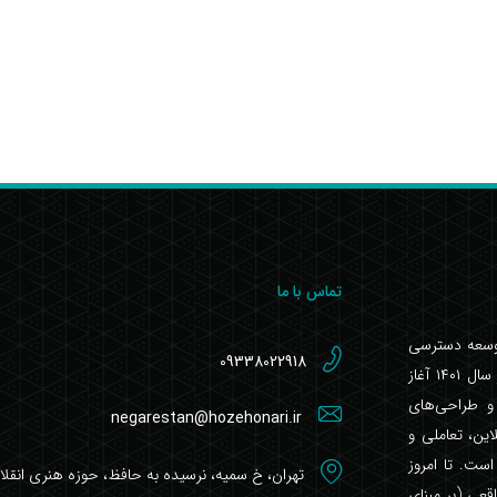
تماس با ما
توسعه دسترسی
09338022918
به آثار تجسمی و ارتقای فرهنگ دیداری، فعالیت خود را از سال ۱۴۰۱ آغاز
 و طراحی‌های
negarestan@hozehonari.ir
این، تعاملی و
ست. تا امروز
تهران، خ سمیه، نرسیده به حافظ، حوزه هنری انقل
واقعی (بر مبنای