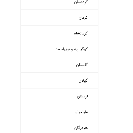
کردستان
کرمان
کرمانشاه
کهگیلویه و بویراحمد
گلستان
گیلان
لرستان
مازندران
هرمزگان