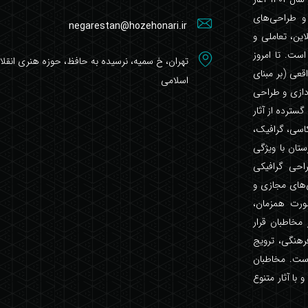
 و طراحی‌های
negarestan@hozehonari.ir
این، تعاملی و
ست. تا امروز
تهران، خ سمیه، نرسیده به حافظ، حوزه هنری انقل
واقعی (بر مبنای
اسلامی
ردازی و طراحی
سترده از آثار
اسی، گرافیک،
تان با ویژگی
اه‌ها با طراحی گرافیکی
‌های مجازی و
صورت همزمان،
خاطبان قرار
رهنگی، ترویج
است. مخاطبان
با آثار متنوع